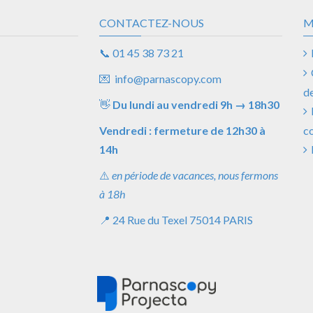
CONTACTEZ-NOUS
M
📞
01 45 38 73 21
💌
info@parnascopy.com
d
👋
Du lundi au vendredi
9h
→
18h30
Vendredi : fermeture de 12h30 à
co
14h
⚠️
en période de vacances, nous fermons
à 18h
📍
24 Rue du Texel
75014 PARIS