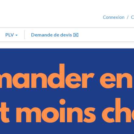
Connexion
/
C
PLV
Demande de devis ✉️